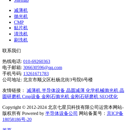
Sitemap
减薄机
抛光机
CMP
贴片机
清洗机
刷洗机
联系我们
热线电话:
010-69260363
电子邮箱:
306630596@qq.com
手机号码:
13261671783
公司地址:
北京市顺义区杜杨北街3号院6号楼
友情链接：
减薄机
半导体设备
晶圆减薄
化学机械抛光机
晶
圆研磨机
Cmp设备
金刚石抛光机
金刚石研磨机
SEO优化
Copyright © 2012-2024 北京七星贝科技有限公司运营本网站-
版权所有 Powered by
半导体设备公司
网站备案号：
京ICP备
18058186号-20