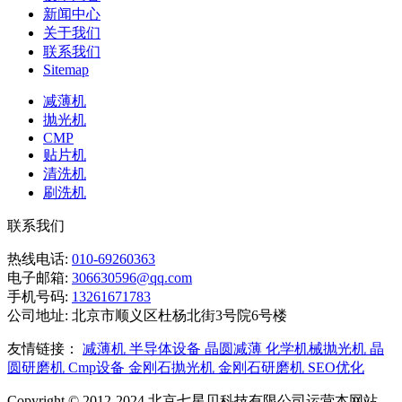
新闻中心
关于我们
联系我们
Sitemap
减薄机
抛光机
CMP
贴片机
清洗机
刷洗机
联系我们
热线电话:
010-69260363
电子邮箱:
306630596@qq.com
手机号码:
13261671783
公司地址:
北京市顺义区杜杨北街3号院6号楼
友情链接：
减薄机
半导体设备
晶圆减薄
化学机械抛光机
晶
圆研磨机
Cmp设备
金刚石抛光机
金刚石研磨机
SEO优化
Copyright © 2012-2024 北京七星贝科技有限公司运营本网站-