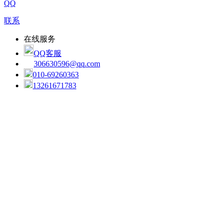
QQ
联系
在线服务
QQ客服
306630596@qq.com
010-69260363
13261671783