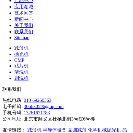
产品中心
应用领域
技术问答
新闻中心
关于我们
联系我们
Sitemap
减薄机
抛光机
CMP
贴片机
清洗机
刷洗机
联系我们
热线电话:
010-69260363
电子邮箱:
306630596@qq.com
手机号码:
13261671783
公司地址:
北京市顺义区杜杨北街3号院6号楼
友情链接：
减薄机
半导体设备
晶圆减薄
化学机械抛光机
晶