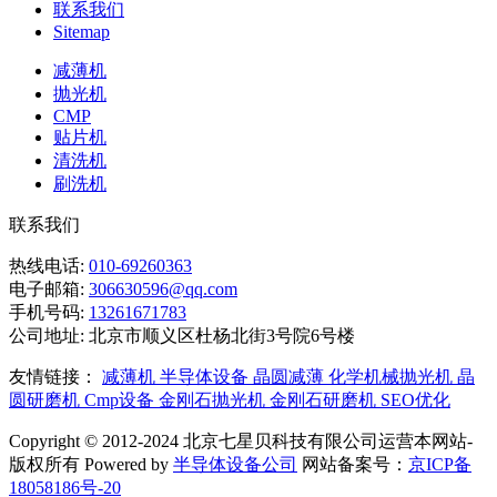
联系我们
Sitemap
减薄机
抛光机
CMP
贴片机
清洗机
刷洗机
联系我们
热线电话:
010-69260363
电子邮箱:
306630596@qq.com
手机号码:
13261671783
公司地址:
北京市顺义区杜杨北街3号院6号楼
友情链接：
减薄机
半导体设备
晶圆减薄
化学机械抛光机
晶
圆研磨机
Cmp设备
金刚石抛光机
金刚石研磨机
SEO优化
Copyright © 2012-2024 北京七星贝科技有限公司运营本网站-
版权所有 Powered by
半导体设备公司
网站备案号：
京ICP备
18058186号-20